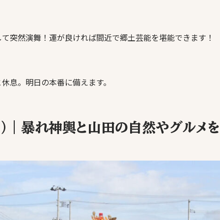
して突然演舞！運が良ければ間近で郷土芸能を堪能できます！
と休息。明日の本番に備えます。
日）｜暴れ神輿と山田の自然やグルメ