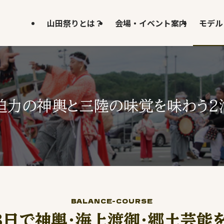
山田祭りとは？
会場・イベント案内
モデル
】迫力の神輿と三陸の味覚を味わう2
BALANCE-COURSE
3日で神輿・海上渡御・郷土芸能