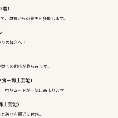
0 着）
って、車窓からの景色を多能します。
ン
祭りの舞台へ！
神輿への期待が膨らみます。
で夕食＋郷土芸能）
き。祭りムードが一気に高まります。
（郷土芸能）
気と誇りを間近に体感。